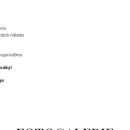
jsou
dobrá nálada
 vyprodána.
váky!
go