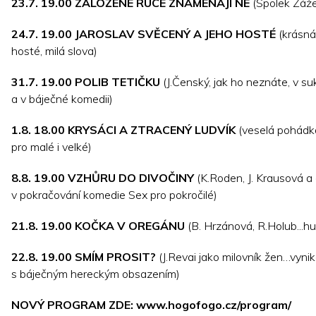
23.7. 19.00 ZALOŽENÉ RUCE ZNAMENAJÍ NE
(Spolek Záž
24.7. 19.00 JAROSLAV SVĚCENÝ A JEHO HOSTÉ
(krásná
hosté, milá slova)
31.7. 19.00 POLIB TETIČKU
(J.Čenský, jak ho neznáte, v su
a v báječné komedii)
1.8. 18.00 KRYSÁCI A ZTRACENÝ LUDVÍK
(veselá pohádk
pro malé i velké)
8.8. 19.00 VZHŮRU DO DIVOČINY
(K.Roden, J. Krausová a 
v pokračování komedie Sex pro pokročilé)
21.8. 19.00 KOČKA V OREGÁNU
(B. Hrzánová, R.Holub...hu
22.8. 19.00 SMÍM PROSIT?
(J.Revai jako milovník žen…vynik
s báječným hereckým obsazením)
NOVÝ PROGRAM ZDE:
www.hogofogo.cz/program/