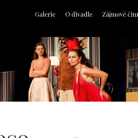
Galerie
O divadle
Zájmové čin