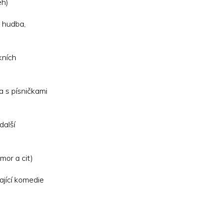
eh)
 hudba,
kních
a s písničkami
další
mor a cit)
ající komedie