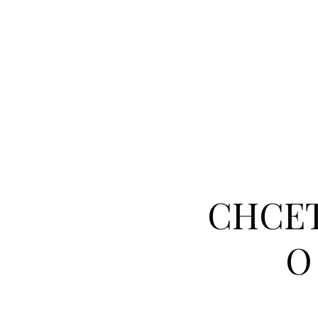
CHCET
O