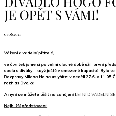
DIVADLO HOGO 
JE OPĚT S VÁMI!
07.06.2021
Vážení divadelní přátelé,
ve čtvrtek jsme si po velmi dlouhé době užili první před
spolu s diváky, i když ještě v omezené kapacitě. Byla to
Rozpravy Milana Heina uslyšíte:
v neděli 27.6. v 11.05 
rozhlas Dvojka
A nyní se můžete těšit na zahájení
LETNÍ DIVADELNÍ SE
Nejbližší představení: