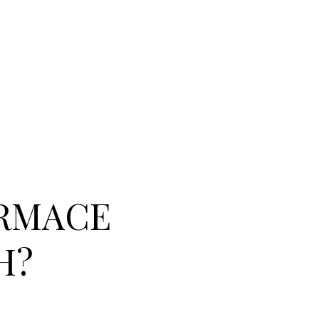
ORMACE
H?