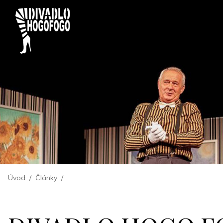
Úvod
/
Články
/