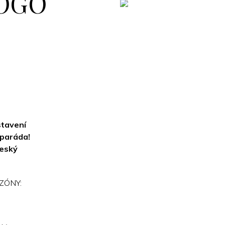
FOGO
stavení
 paráda!
Český
ZÓNY: