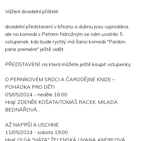
Vážení divadelní přátelé,
divadelní představení v březnu a dubnu jsou vyprodána,
ale na komedii s Petrem Nárožným se nám uvolnilo 5
vstupenek, kdo bude rychlý, má šanci komedii "Pardon,
pane premiére" ještě vidět.
PŘEDSTAVENÍ, na která můžete ještě koupit vstupenky:
O PERNÍKOVÉM SRDCI A ČARODĚJNÉ KNIZE –
POHÁDKA PRO DĚTI
05/05/2024 - neděle 16:00
Hrají: ZDENĚK KOŠATA/TOMÁŠ RACEK, MILADA
BEDNÁŘOVÁ...
AŽ NAPRŠÍ A USCHNE
11/05/2024 - sobota 19:00
Hrají: OLGA "HÁTA" ŽELENSKÁ / IVANA ANDRLOVÁ,