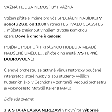
VÁŽNÁ HUDBA NEMUSÍ, BÝT VÁŽNÁ
Vážení přátelé, máme pro vás SPECIÁLNÍ NABÍDKU!
V
sobotu 28.8. od 19.00
v rámci FESTIVALU CLASSFEST
... můžete zhlédnout v našem divadle komickou
operu
Dove è amore è gelosia.
POJĎME PODPOŘIT KRÁSNOU HUDBU A MLADÉ
NADŠENÉ UMĚLCE..... přijďte a na místě...
VSTUPNÉ
DOBROVOLNÉ!
Členové orchestru se aktivně věnují historicky poučené
interpretaci staré hudby a jsou studenty vyšších
hudebních škol v Čechách i v zahraničí. Vedoucí orchestru
je violoncellista Matyáš Keller (HAMU).
Dále vás zveme:
3.9. STARÁ LÁSKA NEREZAVÍ
v hlavní roli
výborné