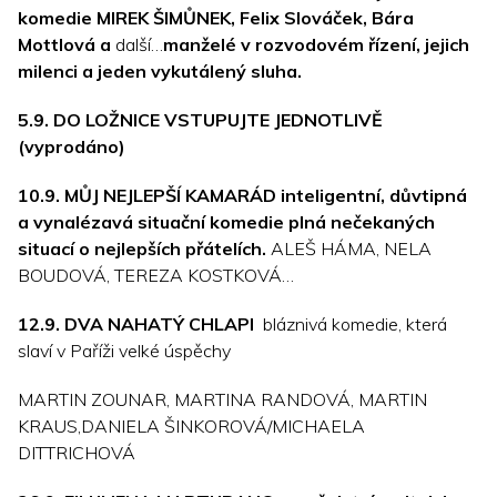
komedie MIREK ŠIMŮNEK, Felix Slováček, Bára
Mottlová a
další…
m
anželé v rozvodovém řízení, jejich
milenci a jeden vykutálený sluha.
5.9. DO LOŽNICE VSTUPUJTE JEDNOTLIVĚ
(vyprodáno)
10.9. MŮJ NEJLEPŠÍ KAMARÁD
inteligentní, důvtipná
a vynalézavá situační komedie plná nečekaných
situací o nejlepších přátelích.
ALEŠ HÁMA, NELA
BOUDOVÁ, TEREZA KOSTKOVÁ…
12.9. DVA NAHATÝ CHLAPI
bláznivá komedie, která
slaví v Paříži velké úspěchy
MARTIN ZOUNAR, MARTINA RANDOVÁ, MARTIN
KRAUS,DANIELA ŠINKOROVÁ/MICHAELA
DITTRICHOVÁ