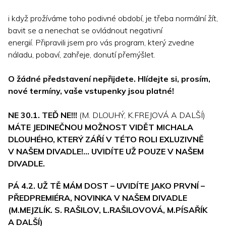
i když prožíváme toho podivné období, je třeba normální žít,
bavit se a nenechat se ovládnout negativní
energií. Připravili jsem pro vás program, který zvedne
náladu, pobaví, zahřeje, donutí přemýšlet.
O žádné představení nepřijdete. Hlídejte si, prosím,
nové termíny, vaše vstupenky jsou platné!
NE 30.1. TEĎ NE!!!
(M. DLOUHÝ, K.FREJOVÁ A DALŠÍ)
MÁTE JEDINEČNOU MOŽNOST VIDĚT MICHALA
DLOUHÉHO, KTERÝ ZÁŘÍ V TÉTO ROLI EXLUZIVNĚ
V NAŠEM DIVADLE!... UVIDÍTE UŽ POUZE V NAŠEM
DIVADLE.
PÁ 4.2. UŽ TĚ MÁM DOST
–
UVIDÍTE JAKO PRVNÍ –
PŘEDPREMIÉRA, NOVINKA
V NAŠEM DIVADLE
(M.MEJZLÍK. S. RAŠILOV, L.RAŠILOVOVÁ, M.PÍSAŘÍK
A DALŠÍ)