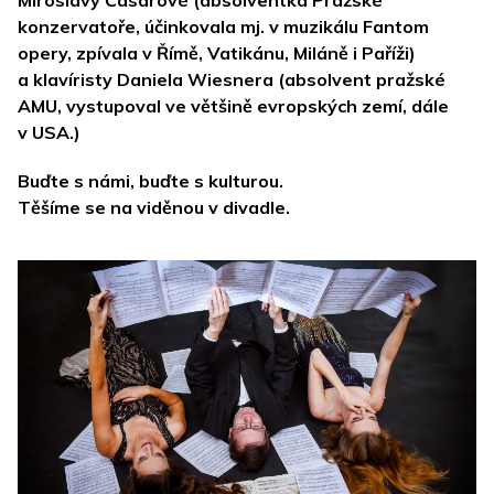
Miroslavy Časarové (absolventka Pražské
konzervatoře, účinkovala mj. v muzikálu Fantom
opery, zpívala v Římě, Vatikánu, Miláně i Paříži)
a klavíristy Daniela Wiesnera (absolvent pražské
AMU, vystupoval ve většině evropských zemí, dále
v USA.)
Buďte s námi, buďte s kulturou.
Těšíme se na viděnou v divadle.