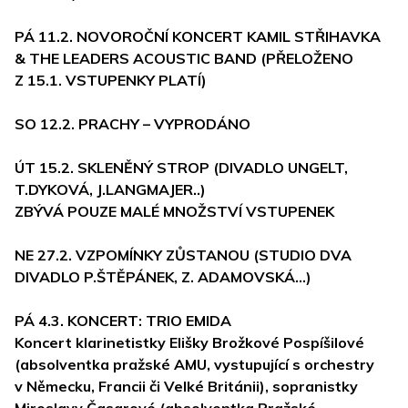
PÁ 11.2. NOVOROČNÍ KONCERT KAMIL STŘIHAVKA
& THE LEADERS ACOUSTIC BAND
(PŘELOŽENO
Z 15.1. VSTUPENKY PLATÍ)
SO 12.2. PRACHY
– VYPRODÁNO
ÚT 15.2. SKLENĚNÝ STROP
(DIVADLO UNGELT,
T.DYKOVÁ, J.LANGMAJER..)
ZBÝVÁ POUZE MALÉ MNOŽSTVÍ VSTUPENEK
NE 27.2. VZPOMÍNKY ZŮSTANOU
(STUDIO DVA
DIVADLO P.ŠTĚPÁNEK, Z. ADAMOVSKÁ…)
PÁ 4.3. KONCERT: TRIO EMIDA
Koncert klarinetistky Elišky Brožkové Pospíšilové
(absolventka pražské AMU, vystupující s orchestry
v Německu, Francii či Velké Británii), sopranistky