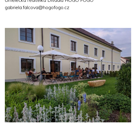
Umělecká ředitelka Divadla HOGO FOGO
gabriela.falcova@hogofogo.cz