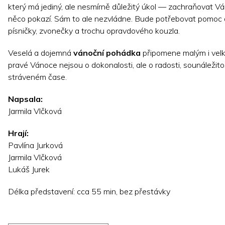
který má jediný, ale nesmírně důležitý úkol — zachraňovat V
něco pokazí. Sám to ale nezvládne. Bude potřebovat pomoc d
písničky, zvonečky a trochu opravdového kouzla.
Veselá a dojemná
vánoční pohádka
připomene malým i velk
pravé Vánoce nejsou o dokonalosti, ale o radosti, sounáležito
stráveném čase.
Napsala:
Jarmila Vlčková
Hrají:
Pavlína Jurková
Jarmila Vlčková
Lukáš Jurek
Délka představení: cca 55 min, bez přestávky