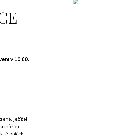
CE
ení v 10:00.
lené, Ježíšek
 si můžou
ek Zvoníček,