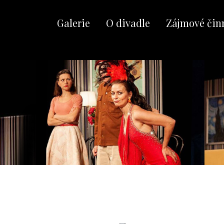
Galerie
O divadle
Zájmové čin