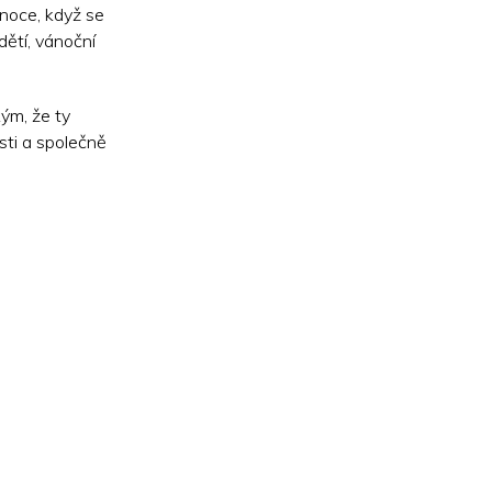
ánoce, když se
ětí, vánoční
ým, že ty
sti a společně