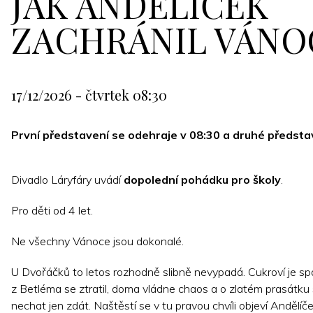
JAK ANDĚLÍČEK
ZACHRÁNIL VÁNO
17/12/2026 - čtvrtek 08:30
První představení se odehraje v 08:30 a druhé představ
Divadlo Láryfáry uvádí
dopolední pohádku pro školy
.
Pro děti od 4 let.
Ne všechny Vánoce jsou dokonalé.
U Dvořáčků to letos rozhodně slibně nevypadá. Cukroví je spá
z Betléma se ztratil, doma vládne chaos a o zlatém prasátku
nechat jen zdát. Naštěstí se v tu pravou chvíli objeví Andělíč