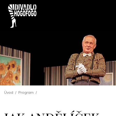
Úvod
/
Program
/