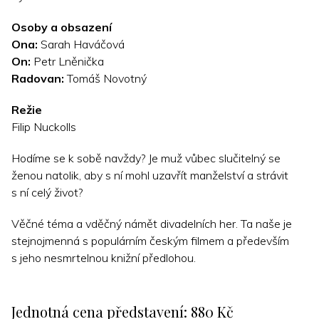
Osoby a obsazení
Ona:
Sarah Haváčová
On:
Petr Lněnička
Radovan:
Tomáš Novotný
Režie
Filip Nuckolls
Hodíme se k sobě navždy? Je muž vůbec slučitelný se
ženou natolik, aby s ní mohl uzavřít manželství a strávit
s ní celý život?
Věčné téma a vděčný námět divadelních her. Ta naše je
stejnojmenná s populárním českým filmem a především
s jeho nesmrtelnou knižní předlohou.
Jednotná cena představení: 880 Kč